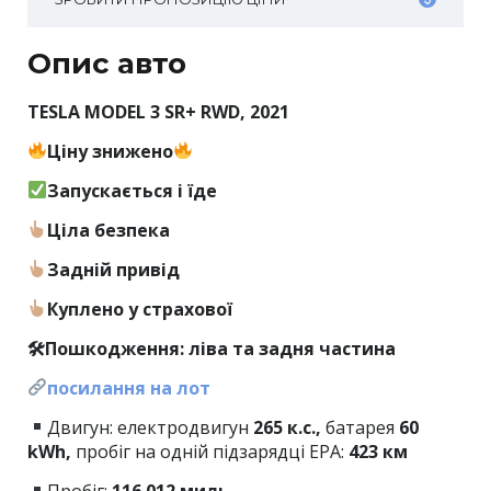
Опис авто
TESLA MODEL 3 SR+ RWD, 2021
Ціну знижено
Запускається і їде
Ціла безпека
Задній привід
Куплено у страхової
🛠Пошкодження: ліва та задня частина
посилання на лот
Двигун: електродвигун
265 к.с.,
батарея
60
kWh,
пробіг на одній підзарядці EPA:
423 км
Пробіг:
116 012 миль