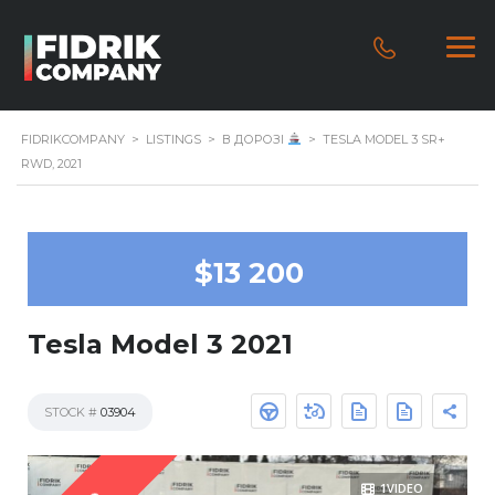
FIDRIKCOMPANY
>
LISTINGS
>
В ДОРОЗІ
>
TESLA MODEL 3 SR+
RWD, 2021
$13 200
Tesla Model 3 2021
STOCK #
03904
1VIDEO