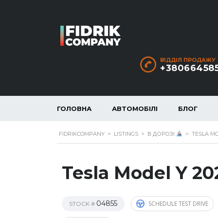
ВІДДІЛ ПРОДАЖУ
+38066458
ГОЛОВНА
АВТОМОБІЛІ
БЛОГ
FIDRIKCOMPANY
>
LISTINGS
>
В ДОРОЗІ
>
TESLA MO
Tesla Model Y 20
04855
SCHEDULE TEST DRIVE
STOCK #