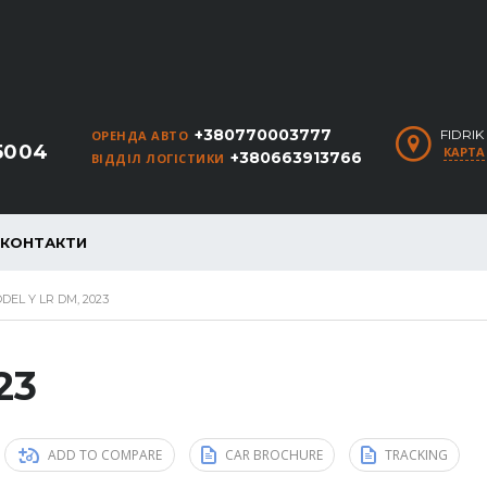
+380770003777
FIDRI
ОРЕНДА АВТО
5004
КАРТА
+380663913766
ВІДДІЛ ЛОГІСТИКИ
КОНТАКТИ
DEL Y LR DM, 2023
23
ADD TO COMPARE
CAR BROCHURE
TRACKING