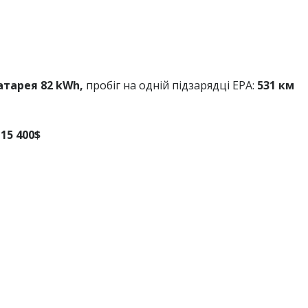
батарея 82 kWh,
пробіг на одній підзарядці EPA:
531 км
15 400$