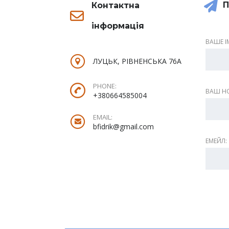
П
Контактна
інформація
ВАШЕ ІМ
ЛУЦЬК, РІВНЕНСЬКА 76А
PHONE:
ВАШ НО
+380664585004
EMAIL:
bfidrik@gmail.com
ЕМЕЙЛ: