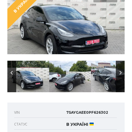
В УКРАЇНІ
VIN
7SAYGAEE0PF626302
СТАТУС
В УКРАЇНІ