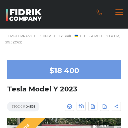
FIDRIKCOMPANY
>
LISTINGS
>
В УКРАЇНІ
>
TESLA MODEL Y LR DM,
2023 (2022)
$18 400
Tesla Model Y 2023
STOCK #
04593
1VIDEO