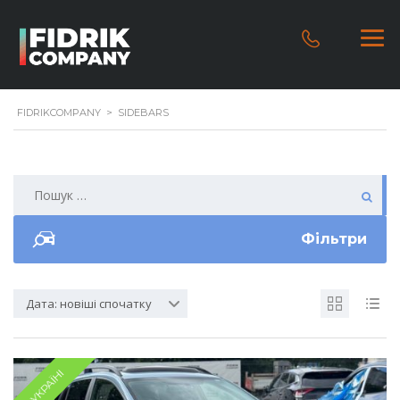
FIDRIKCOMPANY
>
SIDEBARS
Фільтри
Дата: новіші спочатку
В УКРАЇНІ