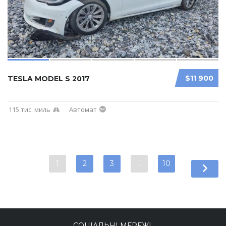
$11 900
TESLA MODEL S 2017
115 тис. миль
Автомат
1
2
3
…
10
СОЦІАЛЬНІ МЕРЕЖІ