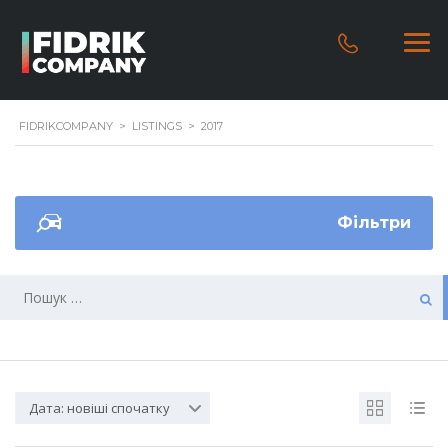
FIDRIKCOMPANY
>
LISTINGS
>
2017
Фільтри
Дата: новіші спочатку