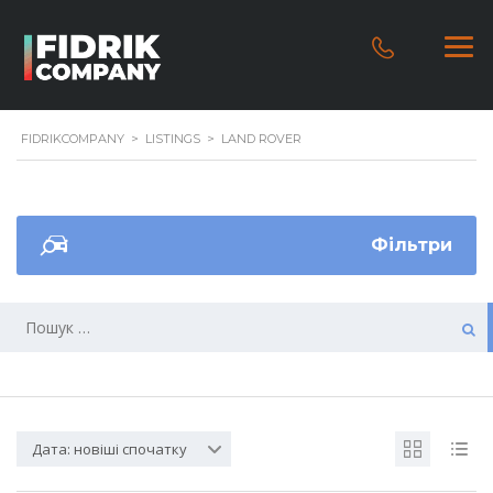
FIDRIKCOMPANY
>
LISTINGS
>
LAND ROVER
Фільтри
Дата: новіші спочатку