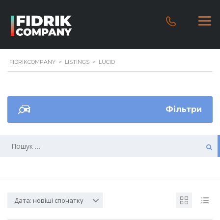
FIDRIKCOMPANY
>
LISTINGS
>
LUCID
Фільтри
Дата: новіші спочатку