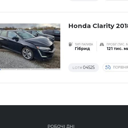
Honda Clarity 201
ТИП ПАЛИВА
ПРОБІГ (ТИС. 
Гібрид
121 тис. 
04525
ПОРІВН
LOT#
РОБОЧІ ДНІ