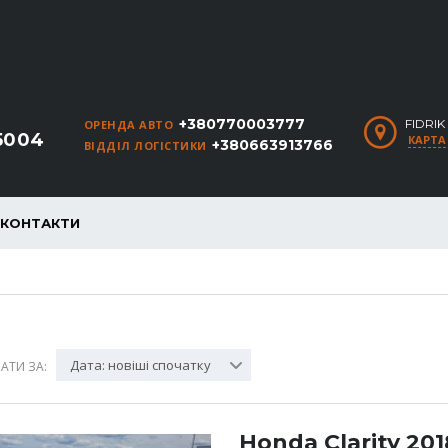
+380770003777
FIDRI
ОРЕНДА АВТО
5004
КАРТА
+380663913766
ВІДДІЛ ЛОГІСТИКИ
КОНТАКТИ
Дата: новіші спочатку
АТИ ЗА:
Honda Clarity 201