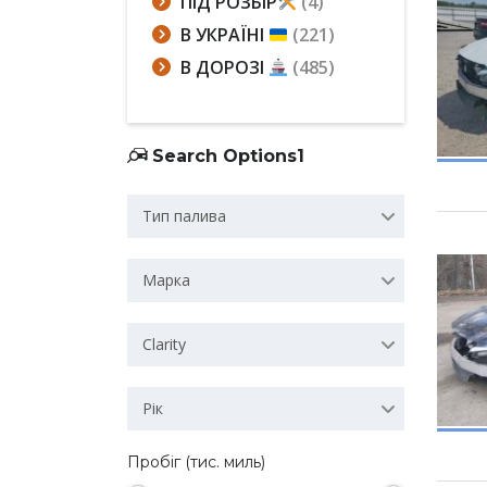
ПІД РОЗБІР
(4)
В УКРАЇНІ
(221)
В ДОРОЗІ
(485)
Search Options1
Тип палива
Марка
Clarity
Рік
Пробіг (тис. миль)