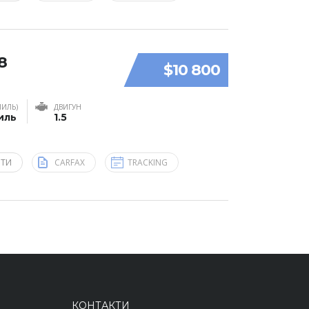
8
$10 800
МИЛЬ)
ДВИГУН
миль
1.5
ЯТИ
CARFAX
TRACKING
КОНТАКТИ