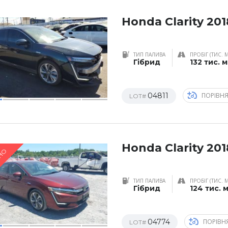
Honda Clarity 201
ТИП ПАЛИВА
ПРОБІГ (ТИС. 
Гібрид
132 тис. 
04811
ПОРІВН
LOT#
Honda Clarity 201
НО
ТИП ПАЛИВА
ПРОБІГ (ТИС. 
Гібрид
124 тис. 
04774
ПОРІВН
LOT#