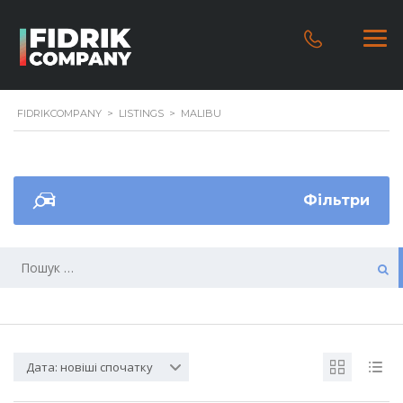
FIDRIKCOMPANY
>
LISTINGS
>
MALIBU
Фільтри
Дата: новіші спочатку