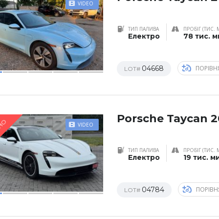
VIDEO
ТИП ПАЛИВА
ПРОБІГ (ТИС. 
Електро
78 тис. 
04668
ПОРІВН
LOT#
Porsche Taycan 
НО
VIDEO
ТИП ПАЛИВА
ПРОБІГ (ТИС. 
Електро
19 тис. м
04784
ПОРІВН
LOT#