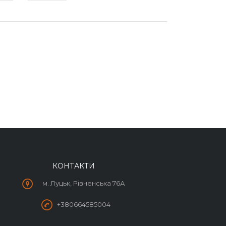
КОНТАКТИ
м. Луцьк, Рівненська 76А
+380664585004