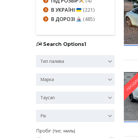
ПІД РОЗБІР
(4)
В УКРАЇНІ
(221)
В ДОРОЗІ
(485)
Search Options1
Тип палива
ПРОДА
Марка
Taycan
Рік
Пробіг (тис. миль)