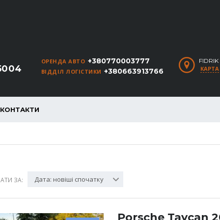
+380770003777
FIDRI
ОРЕНДА АВТО
5004
КАРТА
+380663913766
ВІДДІЛ ЛОГІСТИКИ
КОНТАКТИ
Дата: новіші спочатку
АТИ ЗА:
Porsche Taycan 2