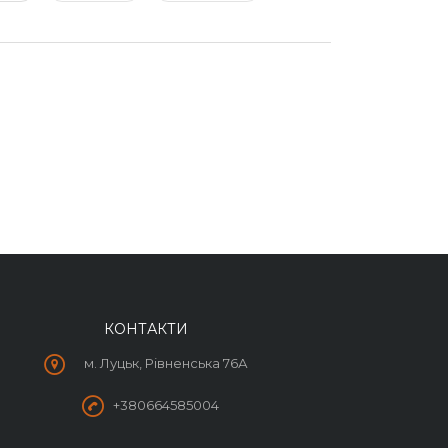
КОНТАКТИ
м. Луцьк, Рівненська 76А
+380664585004