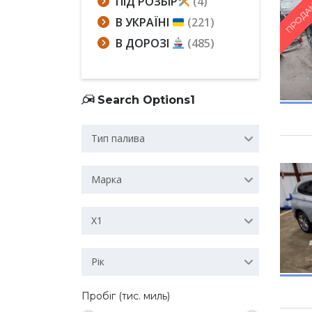
ПІД РОЗБІР
(4)
ПРОДА
В УКРАЇНІ
(221)
В ДОРОЗІ
(485)
Search Options1
Тип палива
Марка
X1
Рік
Пробіг (тис. миль)