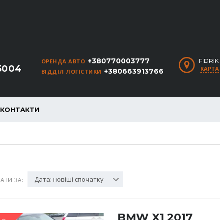
+380770003777
FIDRI
ОРЕНДА АВТО
5004
КАРТА
+380663913766
ВІДДІЛ ЛОГІСТИКИ
КОНТАКТИ
Дата: новіші спочатку
АТИ ЗА:
BMW X1 2017