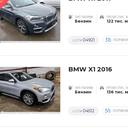
НО
ТИП ПАЛИВА
ПРОБІГ (ТИС. 
Бензин
122 тис. 
04921
ПОРІВН
LOT#
BMW X1 2016
ТИП ПАЛИВА
ПРОБІГ (ТИС. 
Бензин
136 тис. 
04512
ПОРІВН
LOT#