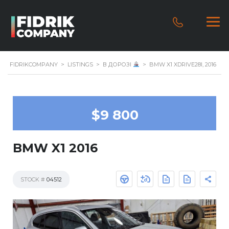
FIDRIKCOMPANY
>
LISTINGS
>
В ДОРОЗІ
>
BMW X1 XDRIVE28I, 2016
$9 800
BMW X1 2016
STOCK #
04512