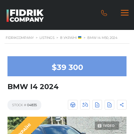
FIDRIKCOMPANY
>
LISTINGS
>
В УКРАЇНІ
>
BMW I4 M50, 2024
$39 300
BMW I4 2024
STOCK #
04835
В УКРАЇНІ
1VIDEO