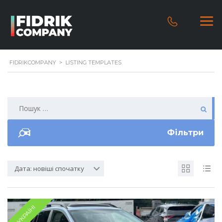
FIDRIKCOMPANY
>
LISTING TEMPLATES
Фільтри
Дата: новіші спочатку
В УКРАЇНІ