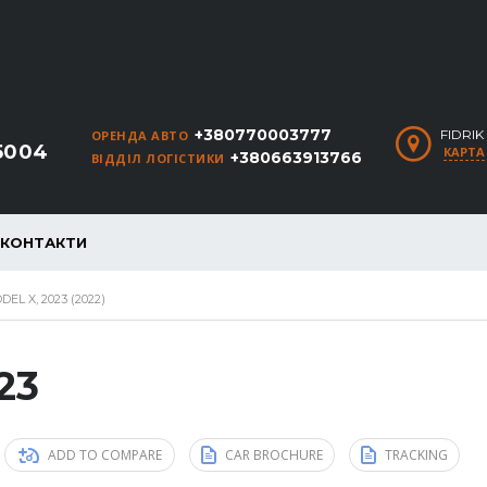
+380770003777
FIDRI
ОРЕНДА АВТО
5004
КАРТА
+380663913766
ВІДДІЛ ЛОГІСТИКИ
КОНТАКТИ
EL X, 2023 (2022)
23
ADD TO COMPARE
CAR BROCHURE
TRACKING