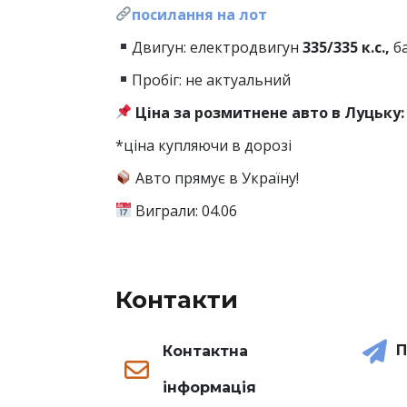
посилання на лот
Двигун: електродвигун
335/335 к.с.,
б
Пробіг: не актуальний
Ціна за розмитнене авто в Луцьку: 
*ціна купляючи в дорозі
Авто прямує в Україну!
Виграли: 04.06
Контакти
П
Контактна
інформація