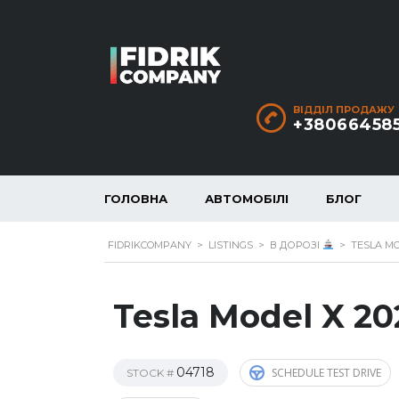
ВІДДІЛ ПРОДАЖУ
+38066458
ГОЛОВНА
АВТОМОБІЛІ
БЛОГ
FIDRIKCOMPANY
>
LISTINGS
>
В ДОРОЗІ
>
TESLA MOD
Tesla Model X 20
04718
SCHEDULE TEST DRIVE
STOCK #