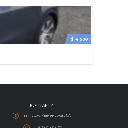
$14 500
TESLA MODEL 3
КОНТАКТИ
м. Луцьк, Рівненська 76А
+380664585004